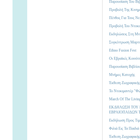
Παρουσίαση Του Βι
Προβολή Της Κινημ
Πένθος Για Τους Νε
Προβολή Του Ντοκιμ
Εκδηλώσεις Στη Μν
Συγκέντρωση Μαρτ
Ethno Fusion Fest
Οι Εβραϊκές Κοινότ
Παρουσίαση Βιβλίο
Μνήμες Κατοχής
Έκθεση Ζωγραφικής 
Το Ντοκιμαντέρ "Φι
March Of The Livin
ΕΚΔΗΛΩΣΗ ΤΟΥ 
ΕΒΡΑΙΟΠΑΙΔΩΝ
Eκδήλωση Προς Τιμή
Φιλιά Εις Τα Παιδιά
Έκθεση Ζωγραφικής