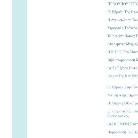
ΠΡΩΘΥΠΟΥΡΓΟΥΣ
Οι Εβραίοι Της Θεσ
Η Αντιμετώπιση Του
Στρογγυλή Τράπεζα
Τα Χαμένα Παιδιά Τ
Διαιρεμένες Μνήμες
Η Κ.Ο.Θ. Στο Μόνα
Bιβλιοπαρουσίαση 
Δε Σε Ξέχασα Ποτέ
Δωρεά Της Κας Ντό
Οι Εβραίοι Στην Κα
Μνήμη Λεηλατημένη
Η Χαμένη Αθωότητα
Eπιστημονικό Συμπό
Θεσσαλονίκης
ΔΙΑΙΡΕΜΕΝΕΣ ΜΝΗΜ
Παρουσίαση Του Βι