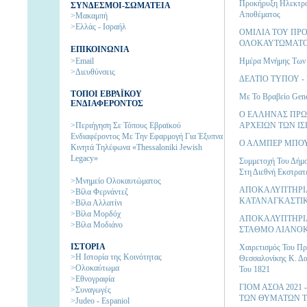
Προκήρυξη Ηλεκτρον
ΣΥΝΔΕΣΜΟΙ-ΣΩΜΑΤΕΙΑ
Αποθέματος
>Μακαμπή
>Ελλάς - Ισραήλ
ΟΜΙΛΙΑ ΤΟΥ ΠΡΟΕ
ΟΛΟΚΑΥΤΩΜΑΤΟ
ΕΠΙΚΟΙΝΩΝΙΑ
>Email
Ημέρα Μνήμης Των
>Διευθύνσεις
ΔΕΛΤΙΟ ΤΥΠΟΥ - Γ
ΤΟΠΟΙ ΕΒΡΑΪΚΟΥ
Με Το Βραβείο Gen
ΕΝΔΙΑΦΕΡΟΝΤΟΣ
Ο ΕΛΛΗΝΑΣ ΠΡΩ
>Περιήγηση Σε Τόπους Εβραϊκού
ΑΡΧΕΙΩΝ ΤΩΝ Ι
Ενδιαφέροντος Με Την Εφαρμογή Για Έξυπνα
Ο ΑΛΜΠΕΡ ΜΠΟΥΡ
Κινητά Τηλέφωνα «Thessaloniki Jewish
Legacy»
Συμμετοχή Του Δήμο
Στη Διεθνή Εκστρατ
>Μνημείο Ολοκαυτώματος
ΑΠΟΚΑΛΥΠΤΗΡΙΑ 
>Βίλα Φερνάντεζ
ΚΑΤΑΝΑΓΚΑΣΤΙΚ
>Βίλα Αλλατίνι
>Βίλα Μορδόχ
ΑΠΟΚΑΛΥΠΤΗΡΙ
>Βίλα Μοδιάνο
ΣΤΑΘΜΟ ΛΙΑΝΟ
ΙΣΤΟΡΙΑ
Χαιρετισμός Του Πρ
>H Ιστορία της Kοινότητας
Θεσσαλονίκης Κ. Δα
>Ολοκαύτωμα
Του 1821
>Εθνογραφία
ΓΙΟΜ ΑΣΟΑ 2021
>Συναγωγές
ΤΩΝ ΘΥΜΑΤΩΝ 
>Judeo - Espaniol