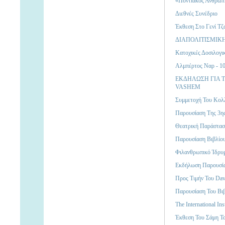
«Ποντιακός Ανθρωπι
Διεθνές Συνέδριο
Έκθεση Στο Γενί Τζ
ΔΙΑΠΟΛΙΤΙΣΜΙΚ
Κατοχικές Δοσιλογι
Αλμπέρτος Ναρ - 10
ΕΚΔΗΛΩΣΗ ΓΙΑ 
VASHEM
Συμμετοχή Του Κολλ
Παρουσίαση Της 3ης
Θεατρική Παράστα
Παρουσίαση Βιβλίο
Φιλανθρωπικό Ίδρυ
Eκδήλωση Παρουσίασ
Προς Τιμήν Του Dav
Παρουσίαση Του Βιβ
The International Ins
Έκθεση Του Σάμη Τ