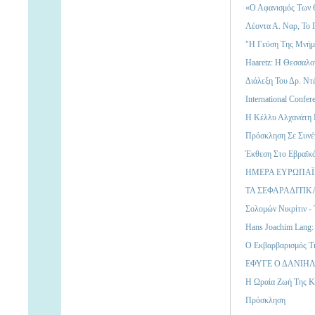
«Ο Αφανισμός Των 
Λέοντα Α. Ναρ, Το Π
"Η Γεύση Της Μνήμη
Haaretz: Η Θεσσαλο
Διάλεξη Του Δρ. Ντ
International Confer
Η Κέλλυ Αλχανάτη Π
Πρόσκληση Σε Συνέ
Έκθεση Στο Εβραϊκ
ΗΜΕΡΑ ΕΥΡΩΠΑΪ
ΤΑ ΣΕΦΑΡΑΔΙΤΙΚΑ
Σολομών Νικρίτιν -
Hans Joachim Lang:
Ο Εκβαρβαρισμός Τ
ΕΦΥΓΕ Ο ΔΑΝΙΗΛ
Η Ωραία Ζωή Της Κλ
Πρόσκληση