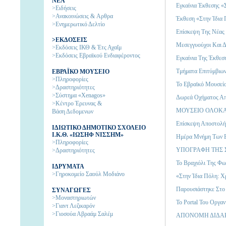
NEA
Εγκαίνια Έκθεσης «
>Ειδήσεις
>Ανακοινώσεις & Aρθρα
Έκθεση «Στην Ίδια 
>Ενημερωτικό Δελτίο
Επίσκεψη Της Νέας 
>ΕΚΔΟΣΕΙΣ
Μεσεγγυούχοι Και Δ
>Εκδόσεις ΙΚΘ & Έτς Αχαΐμ
>Εκδόσεις Εβραϊκού Ενδιαφέροντος
Εγκαίνια Της Έκθεσ
Τμήματα Επιτύμβιω
EΒΡΑΪΚΟ ΜΟΥΣΕΙΟ
>Πληροφορίες
Το Εβραϊκό Μουσείο
>Δραστηριότητες
>Σύστημα «Xenagos»
Δωρεά Οχήματος Από 
>Κέντρο Έρευνας &
ΜΟΥΣΕΙΟ ΟΛΟΚΑ
Βάση Δεδομενων
Επίσκεψη Αποστολή
ΙΔΙΩΤΙΚΟ ΔΗΜΟΤΙΚΟ ΣΧΟΛΕΙΟ
Ι.Κ.Θ. «ΙΩΣΗΦ ΝΙΣΣΗΜ»
Ημέρα Μνήμη Των 
>Πληροφορίες
ΥΠΟΓΡΑΦΗ ΤΗΣ 
>Δραστηριότητες
Το Βραχιόλι Της Φω
IΔΡΥΜΑΤΑ
>Γηροκομείο Σαούλ Μοδιάνο
«Στην Ίδια Πόλη: Χ
Παρουσιάστηκε Στο
ΣΥΝΑΓΩΓΕΣ
>Μοναστηριωτών
Το Portal Του Οργα
>Γιαντ Λεζικαρόν
>Γιοσούα Αβραάμ Σαλέμ
ΑΠΟΝΟΜΗ ΔΙΔΑΚ