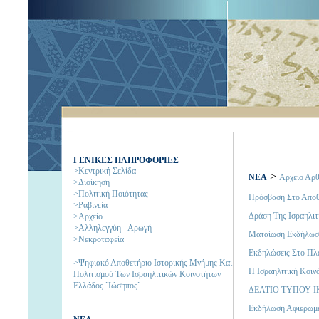
ΓΕΝΙΚΕΣ ΠΛΗΡΟΦΟΡΙΕΣ
>Κεντρική Σελίδα
>
NΕΑ
Αρχείο Αρ
>Διοίκηση
>Πολιτική Ποιότητας
Πρόσβαση Στο Αποθ
>Ραβινεία
Δράση Της Ισραηλιτ
>Αρχείο
>Αλληλεγγύη - Αρωγή
Mαταίωση Eκδήλωσ
>Νεκροταφεία
Εκδηλώσεις Στο Πλ
>Ψηφιακό Αποθετήριο Ιστορικής Μνήμης Και
Η Ισραηλιτική Κοιν
Πολιτισμού Των Ισραηλιτικών Κοινοτήτων
Ελλάδος `Ιώσηπος`
ΔΕΛΤΙΟ ΤΥΠΟΥ Ι
Εκδήλωση Αφιερωμέ