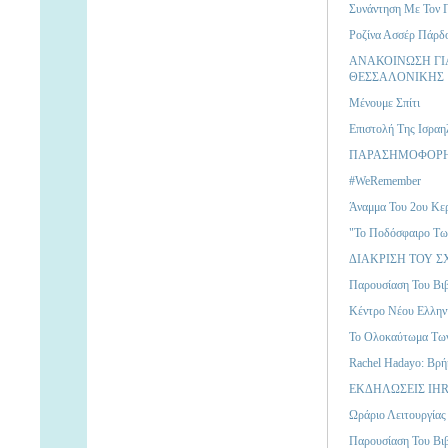
Συνάντηση Με Τον 
Ροζίνα Ασσέρ Πάρδ
ΑΝΑΚΟΙΝΩΣΗ ΓΙΑ
ΘΕΣΣΑΛΟΝΙΚΗΣ
Μένουμε Σπίτι
Επιστολή Της Ισραη
ΠΑΡΑΣΗΜΟΦΟΡΗΣ
#WeRemember
Άναμμα Του 2ου Κε
"Το Ποδόσφαιρο Τω
ΔΙΑΚΡΙΣΗ ΤΟΥ 
Παρουσίαση Του Β
Κέντρο Νέου Ελλην
Το Ολοκαύτωμα Των
Rachel Hadayo: Βρή
ΕΚΔΗΛΩΣΕΙΣ IHR
Ωράριο Λειτουργίας
Παρουσίαση Του Βιβ