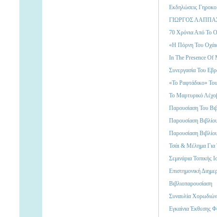
Εκδηλώσεις Γηροκο
ΓΙΩΡΓΟΣ ΛΑΠΠΑΣ
70 Χρόνια Από Το Ο
«Η Πόρνη Του Οχάι
In The Presence Of
Συνεργασία Του Εβ
«Το Ραφτάδικο» Το
Το Μαρτυρικό Λέχο
Παρουσίαση Του Βι
Παρουσίαση Βιβλίο
Παρουσίαση Βιβλίο
Τσάι & Μέλημα Για 
Σεμινάρια Τοπικής 
Eπιστημονική Διημε
Βιβλιοπαρουσίαση
Συναυλία Χορωδιών
Εγκαίνια Έκθεσης 