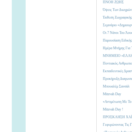
ΠΝΟΗ ΖΩΗΣ
Όψεις Των Διωγμών
Έκθεση Ζωγραφικής 
Σεμινάριο «Δημιουρ
Οι 7 Νάνοι Του Άου
Παρουσίαση Ειδικής
Hμέρα Μνήμης Για 
ΜΝΗΜΕΙΟ «ΕΛΛΗ
Ποντιακός Ανθρωπισ
Εκπαιδευτικές Δρασ
Προκήρυξη Διαγωνισ
Μπουαλέμ Σανσάλ
Mitzvah Day
«Αντιμέτωπη Με Το 
Mitzvah Day !
ΠΡΟΣΚΛΗΣΗ ΧΑΪ
Γεφυρώνοντας Τις Γ