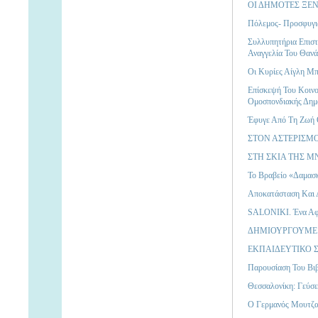
ΟΙ ΔΗΜΟΤΕΣ ΞΕ
Πόλεμος- Προσφυγι
Συλλυπητήρια Επιστ
Αναγγελία Του Θανά
Οι Κυρίες Αίγλη Μπ
Eπίσκεψή Του Κοιν
Ομοσπονδιακής Δημο
Έφυγε Από Τη Ζωή Ο
ΣΤΟΝ ΑΣΤΕΡΙΣΜ
ΣΤΗ ΣΚΙΑ ΤΗΣ 
Το Βραβείο «Δαμασκ
Aποκατάσταση Και 
SALONIKI. Ένα Αφι
ΔΗΜΙΟΥΡΓΟΥΜΕ 
ΕΚΠΑΙΔΕΥΤΙΚΟ 
Παρουσίαση Του Βιβ
Θεσσαλονίκη: Γεύσε
Ο Γερμανός Μουτζα