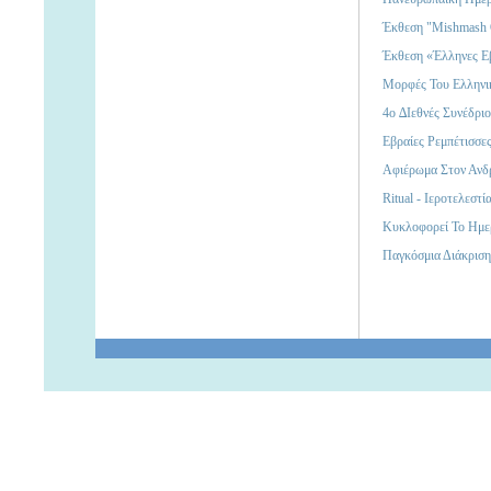
Έκθεση "Mishmash 
Έκθεση «Έλληνες Ε
Μορφές Του Ελληνι
4ο ∆ιεθνές Συνέδρι
Εβραίες Ρεμπέτισσε
Αφιέρωμα Στον Ανδ
Ritual - Ιεροτελεστ
Κυκλοφορεί Το Ημε
Παγκόσμια Διάκριση 