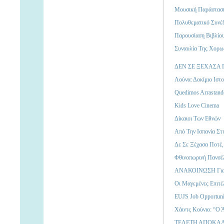
Μουσική Παράσταση
Πολυθεματικό Συνέδ
Παρουσίαση Βιβλίο
Συναυλία Της Χορωδ
ΔΕΝ ΣΕ ΞΕΧΑΣΑ 
Λούνα: Δοκίμιο Ιστο
Quedimos Arrastand
Kids Love Cinema
Δίκαιοι Των Εθνών
Από Την Ισπανία Στ
Δε Σε Ξέχασα Ποτέ
Φθινοπωρινή Πανσέλ
ΑΝΑΚΟΙΝΩΣΗ Για
Οι Μαγεμένες Επιτέ
EUJS Job Opportuni
Χάιντς Κούνιο: “Ο
ΤΕΛΕΤΗ ΑΠΟΚΑΛ