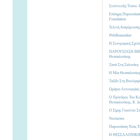
Συνέντευξη Τύπου:
Επίσημη Παρουσίασ
Foundation
Τελετή Αναγόρευσης
#WeRemember
Η Συντροφική Σχέση
ΠΑΡΟΥΣΙΑΣΗ ΒΙΒΛΙΟ
Θεσσαλονίκης
Ξανά Στη Σαλονίκη
Η Μία Θεσσαλονίκη
Tαξίδι Στη Βουλγαρί
Ωράριο Λειτουργίας
O Πρόεδρος Του Κεν
Θεσσαλονίκης, Κ. Δ
Ο Σίμης Γκατένιο Σ
Nocturnes
Παρουσίαση Νέας Έκ
Η ΘΕΣΣΑΛΟΝΙΚΗ Τ