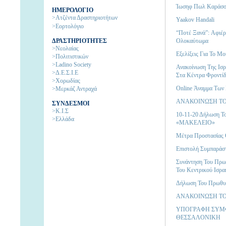
Ίωσηφ Πωλ Καράσ
ΗΜΕΡΟΛΟΓΙΟ
>Ατζέντα Δραστηριοτήτων
Yaakov Handali
>Εορτολόγιο
“Ποτέ Ξανά”: Aφιέ
ΔΡΑΣΤΗΡΙΟΤΗΤΕΣ
Ολοκαύτωμα
>Νεολαίας
Εξελίξεις Για Το Μ
>Πολιτιστικών
>Ladino Society
Ανακοίνωση Της Ισ
>Δ.Ε.Σ.Ι.Ε
Στα Κέντρα Φροντί
>Χορωδίας
Online Άναμμα Των
>Μερκάζ Αντραχά
ΑΝΑΚΟΙΝΩΣΗ ΤΟΥ
ΣΥΝΔΕΣΜΟΙ
>Κ.Ι.Σ
10-11-20 Δήλωση Τ
>Ελλάδα
«ΜΑΚΕΛΕΙΟ»
Μέτρα Προστασίας 
Επιστολή Συμπαράστα
Συνάντηση Του Πρω
Του Κεντρικού Ισρα
Δήλωση Του Πρωθυ
ΑΝΑΚΟΙΝΩΣΗ ΤΟΥ
ΥΠΟΓΡΑΦΗ ΣΥΜΦ
ΘΕΣΣΑΛΟΝΙΚΗ