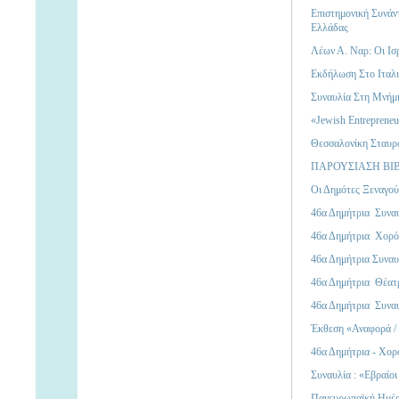
Επιστημονική Συνάν
Ελλάδας
Λέων Α. Ναρ: Οι Ισρ
Εκδήλωση Στο Ιταλι
Συναυλία Στη Μνήμ
«Jewish Entrepreneu
Θεσσαλονίκη Σταυρο
ΠΑΡΟΥΣΙΑΣΗ ΒΙ
Οι Δημότες Ξεναγού
46α Δημήτρια  Συνα
46α Δημήτρια  Χορό
46α Δημήτρια Συναυ
46α Δημήτρια  Θέατ
46α Δημήτρια  Συνα
Έκθεση «Αναφορά /
46α Δημήτρια - Χορ
Συναυλία : «Εβραίοι
Πανευρωπαϊκή Ημέρ