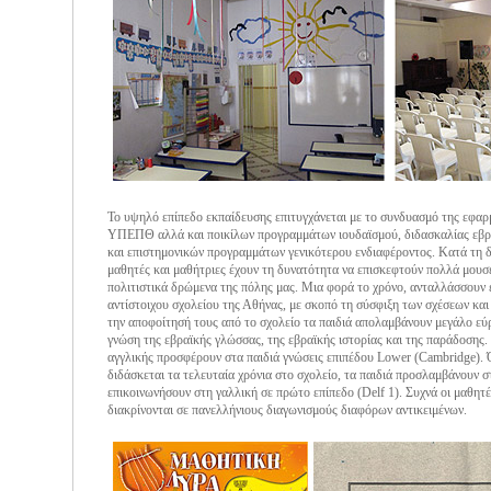
Το υψηλό επίπεδο εκπαίδευσης επιτυγχάνεται με το συνδυασμό της εφα
ΥΠΕΠΘ αλλά και ποικίλων προγραμμάτων ιουδαϊσμού, διδασκαλίας εβρα
και επιστημονικών προγραμμάτων γενικότερου ενδιαφέροντος. Κατά τη διά
μαθητές και μαθήτριες έχουν τη δυνατότητα να επισκεφτούν πολλά μουσ
πολιτιστικά δρώμενα της πόλης μας. Μια φορά το χρόνο, ανταλλάσσουν 
αντίστοιχου σχολείου της Αθήνας, με σκοπό τη σύσφιξη των σχέσεων και
την αποφοίτησή τους από το σχολείο τα παιδιά απολαμβάνουν μεγάλο εύ
γνώση της εβραϊκής γλώσσας, της εβραϊκής ιστορίας και της παράδοσης.
αγγλικής προσφέρουν στα παιδιά γνώσεις επιπέδου Lower (Cambridge).
διδάσκεται τα τελευταία χρόνια στο σχολείο, τα παιδιά προσλαμβάνουν σ
επικοινωνήσουν στη γαλλική σε πρώτο επίπεδο (Delf 1). Συχνά οι μαθητέ
διακρίνονται σε πανελλήνιους διαγωνισμούς διαφόρων αντικειμένων.