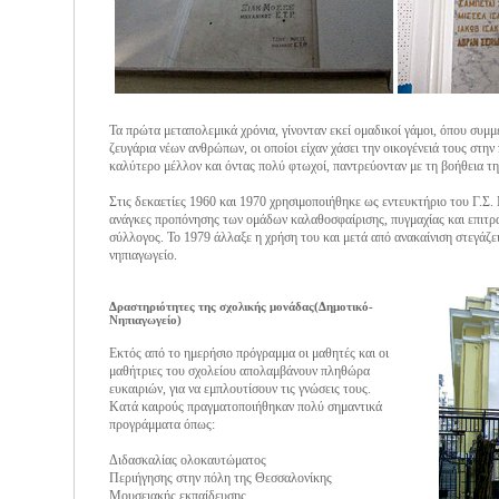
Τα πρώτα μεταπολεμικά χρόνια, γίνονταν εκεί ομαδικοί γάμοι, όπου συμ
ζευγάρια νέων ανθρώπων, οι οποίοι είχαν χάσει την οικογένειά τους στη
καλύτερο μέλλον και όντας πολύ φτωχοί, παντρεύονταν με τη βοήθεια τη
Στις δεκαετίες 1960 και 1970 χρησιμοποιήθηκε ως εντευκτήριο του Γ
ανάγκες προπόνησης των ομάδων καλαθοσφαίρισης, πυγμαχίας και επιτρα
σύλλογος. Το 1979 άλλαξε η χρήση του και μετά από ανακαίνιση στεγάζει
νηπιαγωγείο.
Δραστηριότητες της σχολικής μονάδας(Δημοτικό-
Νηπιαγωγείο)
Εκτός από το ημερήσιο πρόγραμμα οι μαθητές και οι
μαθήτριες του σχολείου απολαμβάνουν πληθώρα
ευκαιριών, για να εμπλουτίσουν τις γνώσεις τους.
Κατά καιρούς πραγματοποιήθηκαν πολύ σημαντικά
προγράμματα όπως:
Διδασκαλίας ολοκαυτώματος
Περιήγησης στην πόλη της Θεσσαλονίκης
Μουσειακής εκπαίδευσης