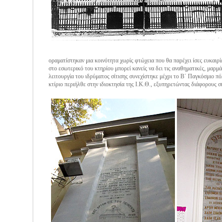
οραματίστηκαν μια κοινότητα χωρίς φτώχεια που θα παρέχει ίσες ευκαιρί
στο εσωτερικό του κτηρίου μπορεί κανείς να δει τις αναθηματικές, μαρμά
λειτουργία του ιδρύματος σίτισης συνεχίστηκε μέχρι το Β΄ Παγκόσμιο π
κτίριο περιήλθε στην ιδιοκτησία της Ι.Κ.Θ., εξυπηρετώντας διάφορους σ