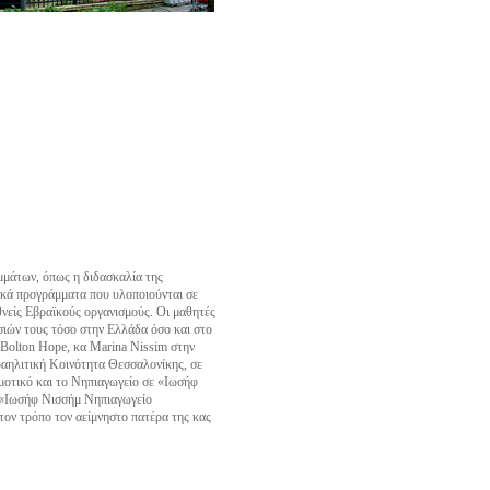
μμάτων, όπως η διδασκαλία της
ικά προγράμματα που υλοποιούνται σε
θνείς Εβραϊκούς οργανισμούς. Οι μαθητές
ασιών τους τόσο στην Ελλάδα όσο και στο
 Bolton Hope, κα Marina Nissim στην
σραηλιτική Κοινότητα Θεσσαλονίκης, σε
μοτικό και το Νηπιαγωγείο σε «Ιωσήφ
 «Ιωσήφ Νισσήμ Νηπιαγωγείο
τον τρόπο τον αείμνηστο πατέρα της κας