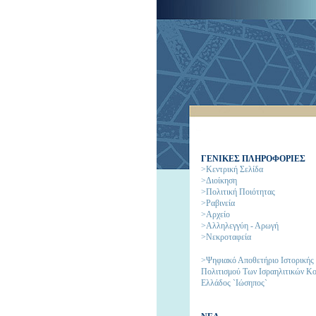
ΓΕΝΙΚΕΣ ΠΛΗΡΟΦΟΡΙΕΣ
>Κεντρική Σελίδα
>Διοίκηση
>Πολιτική Ποιότητας
>Ραβινεία
>Αρχείο
>Αλληλεγγύη - Αρωγή
>Νεκροταφεία
>Ψηφιακό Αποθετήριο Ιστορικής
Πολιτισμού Των Ισραηλιτικών Κ
Ελλάδος `Ιώσηπος`