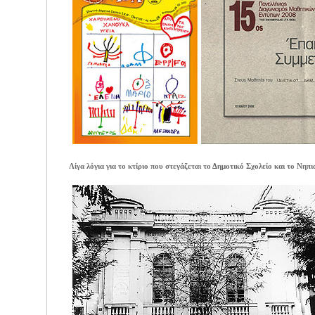
Λίγα λόγια για το κτίριο που στεγάζεται το Δημοτικό Σχολείο και το Νηπι