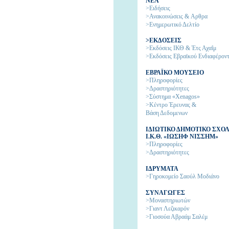
NEA
>Ειδήσεις
>Ανακοινώσεις & Aρθρα
>Ενημερωτικό Δελτίο
>ΕΚΔΟΣΕΙΣ
>Εκδόσεις ΙΚΘ & Έτς Αχαΐμ
>Εκδόσεις Εβραϊκού Ενδιαφέρον
EΒΡΑΪΚΟ ΜΟΥΣΕΙΟ
>Πληροφορίες
>Δραστηριότητες
>Σύστημα «Xenagos»
>Κέντρο Έρευνας &
Βάση Δεδομενων
ΙΔΙΩΤΙΚΟ ΔΗΜΟΤΙΚΟ ΣΧΟ
Ι.Κ.Θ. «ΙΩΣΗΦ ΝΙΣΣΗΜ»
>Πληροφορίες
>Δραστηριότητες
IΔΡΥΜΑΤΑ
>Γηροκομείο Σαούλ Μοδιάνο
ΣΥΝΑΓΩΓΕΣ
>Μοναστηριωτών
>Γιαντ Λεζικαρόν
>Γιοσούα Αβραάμ Σαλέμ