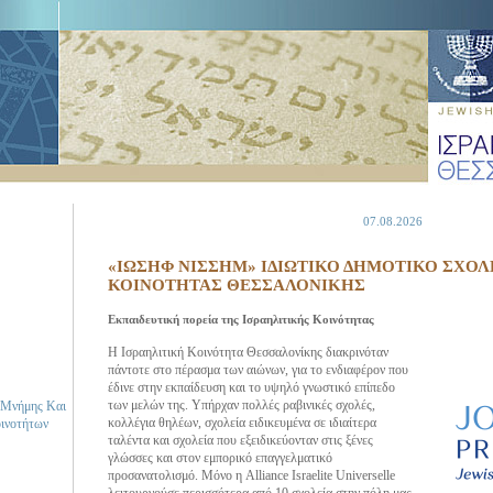
07.08.2026
«ΙΩΣΗΦ ΝΙΣΣΗΜ» ΙΔΙΩΤΙΚΟ ΔΗΜΟΤΙΚΟ ΣΧΟΛ
ΚΟΙΝΟΤΗΤΑΣ ΘΕΣΣΑΛΟΝΙΚΗΣ
Εκπαιδευτική πορεία της Ισραηλιτικής Κοινότητας
Η Ισραηλιτική Κοινότητα Θεσσαλονίκης διακρινόταν
πάντοτε στο πέρασμα των αιώνων, για το ενδιαφέρον που
έδινε στην εκπαίδευση και το υψηλό γνωστικό επίπεδο
των μελών της. Υπήρχαν πολλές ραβινικές σχολές,
 Μνήμης Και
κολλέγια θηλέων, σχολεία ειδικευμένα σε ιδιαίτερα
οινοτήτων
ταλέντα και σχολεία που εξειδικεύονταν στις ξένες
γλώσσες και στον εμπορικό επαγγελματικό
προσανατολισμό. Μόνο η Alliance Israelite Universelle