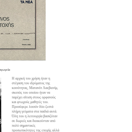
αγωγείο
Η αρχική του χρήση ήταν η
στέγαση του ιδρύματος της
κοινότητας, Ματανότ Λαεβιονίμ,
σκοπός του οποίου ήταν να
παρέχει σίτιση στους ορφανούς
και φτωχούς μαθητές του.
Προσέφερε λοιπόν δύο ζεστά
πλήρη γεύματα στα παιδιά αυτά.
Όλη του η λειτουργία βασιζόταν
σε δωρεές και διοικούνταν από
πολύ σημαντικές
προσωπικότητες της εποχής αλλά