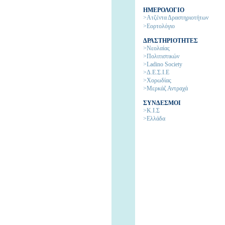
ΗΜΕΡΟΛΟΓΙΟ
>Ατζέντα Δραστηριοτήτων
>Εορτολόγιο
ΔΡΑΣΤΗΡΙΟΤΗΤΕΣ
>Νεολαίας
>Πολιτιστικών
>Ladino Society
>Δ.Ε.Σ.Ι.Ε
>Χορωδίας
>Μερκάζ Αντραχά
ΣΥΝΔΕΣΜΟΙ
>Κ.Ι.Σ
>Ελλάδα