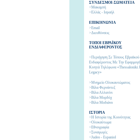
ΣΥΝΔΕΣΜΟΙ-ΣΩΜΑΤΕΙΑ
>Μακαμπή
>Ελλάς - Ισραήλ
ΕΠΙΚΟΙΝΩΝΙΑ
>Email
>Διευθύνσεις
ΤΟΠΟΙ ΕΒΡΑΪΚΟΥ
ΕΝΔΙΑΦΕΡΟΝΤΟΣ
>Περιήγηση Σε Τόπους Εβραϊκού
Ενδιαφέροντος Με Την Εφαρμογή
Κινητά Τηλέφωνα «Thessaloniki 
Legacy»
>Μνημείο Ολοκαυτώματος
>Βίλα Φερνάντεζ
>Βίλα Αλλατίνι
>Βίλα Μορδόχ
>Βίλα Μοδιάνο
ΙΣΤΟΡΙΑ
>H Ιστορία της Kοινότητας
>Ολοκαύτωμα
>Εθνογραφία
>Συναγωγές
>Judeo - Espaniol