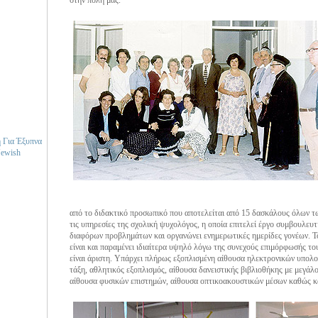
στην πόλη μας.
 Για Έξυπνα
Jewish
από το διδακτικό προσωπικό που αποτελείται από 15 δασκάλους όλων τω
τις υπηρεσίες της σχολική ψυχολόγος, η οποία επιτελεί έργο συμβουλευ
διαφόρων προβλημάτων και οργανώνει ενημερωτικές ημερίδες γονέων. Τ
είναι και παραμένει ιδιαίτερα υψηλό λόγω της συνεχούς επιμόρφωσής το
είναι άριστη. Υπάρχει πλήρως εξοπλισμένη αίθουσα ηλεκτρονικών υπολο
τάξη, αθλητικός εξοπλισμός, αίθουσα δανειστικής βιβλιοθήκης με μεγάλο
αίθουσα φυσικών επιστημών, αίθουσα οπτικοακουστικών μέσων καθώς κ