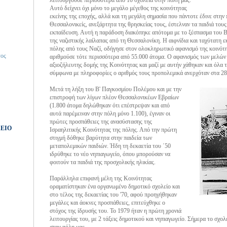
λειτουργούσε περισσότερα από 10 σχολεία στην πόλη μας.
Αυτό δείχνει όχι μόνο το μεγάλο μέγεθος της κοινότητας
εκείνης της εποχής, αλλά και τη μεγάλη σημασία που πάντοτε έδινε στην 
Θεσσαλονικείς, ανεξάρτητα της θρησκείας τους, έστελναν τα παιδιά τους
εκπαίδευση. Αυτή η παράδοση διακόπηκε απότομα με το ξέσπασμα του 
της ναζιστικής λαίλαπας από τη Θεσσαλονίκη. Η αιφνίδια και ταχύτατη ε
πόλης από τους Ναζί, οδήγησε στον ολοκληρωτικό αφανισμό της κοινότη
τος
αριθμούσε τότε περισσότερα από 55.000 άτομα. Ο αφανισμός των μελών 
αξιοζήλευτης δομής της Κοινότητας και μαζί με αυτήν χάθηκαν και όλα τ
σύμφωνα με πληροφορίες ο αριθμός τους προπολεμικά ανερχόταν στα 28
Μετά τη λήξη του Β' Παγκοσμίου Πολέμου και με την
επιστροφή των λίγων πλέον Θεσσαλονικέων Εβραίων
(1.800 άτομα δηλώθηκαν ότι επέστρεψαν και από
αυτά παρέμειναν στην πόλη μόνο 1.100), έγιναν οι
πρώτες προσπάθειες της ανασύστασης της
ΛΕΙΟ
Ισραηλιτικής Κοινότητας της πόλης. Από την πρώτη
στιγμή δόθηκε βαρύτητα στην παιδεία των
μεταπολεμικών παιδιών. Ήδη τη δεκαετία του ΄50
ιδρύθηκε το νέο νηπιαγωγείο, όπου μπορούσαν να
φοιτούν τα παιδιά της προσχολικής ηλικίας.
Παράλληλα επιφανή μέλη της Κοινότητας
οραματίστηκαν ένα οργανωμένο δημοτικό σχολείο και
στο τέλος της δεκαετίας του '70, αφού προηγήθηκαν
μεγάλες και άοκνες προσπάθειες, επιτεύχθηκε ο
στόχος της ίδρυσής του. Το 1979 ήταν η πρώτη χρονιά
λειτουργίας του, με 2 τάξεις δημοτικού και νηπιαγωγείο. Σήμερα το σχολ