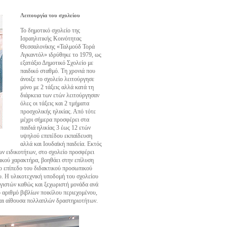
Λειτουργία του σχολείου
Το δημοτικό σχολείο της
Ισραηλιτικής Κοινότητας
Θεσσαλονίκης «Ταλμούδ Τορά
Αγκαντόλ» ιδρύθηκε το 1979, ως
εξατάξιο Δημοτικό Σχολείο με
παιδικό σταθμό. Τη χρονιά που
άνοιξε το σχολείο λειτούργησε
μόνο με 2 τάξεις αλλά κατά τη
διάρκεια των ετών λειτούργησαν
όλες οι τάξεις και 2 τμήματα
προσχολικής ηλικίας. Από τότε
μέχρι σήμερα προσφέρει στα
παιδιά ηλικίας 3 έως 12 ετών
υψηλού επιπέδου εκπαίδευση
αλλά και Ιουδαϊκή παιδεία. Εκτός
ν ειδικοτήτων, στο σχολείο προσφέρει
τικού χαρακτήρα, βοηθάει στην επίλυση
ο επίπεδο του διδακτικού προσωπικού
υ. Η υλικοτεχνική υποδομή του σχολείου
γιστών καθώς και ξεχωριστή μονάδα ανά
 αριθμό βιβλίων ποικίλου περιεχομένου,
αι αίθουσα πολλαπλών δραστηριοτήτων.