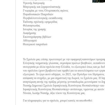
Υγιεινής διατροφής
Μαγειρικής και ζαχαροπλαστικής
Γνωριμίας με τους Ολυμπιακούς αγώνες
Παραδοσιακών Παιχνιδιών
Περιβαλλοντολογικής εκπαίδευσης
Έκδοσης σχολικής εφημερίδας
Φιλαναγνωσίας
Ιστορίας της γραφής
Διαφήμισης
Εικονογράφησης βιβλίων
Αθλητισμού
Θεατρικού παιχνιδιού
Το Σχολείο μας επίσης πρωτοπορεί με την εφαρμογή καινοτόμων προγρα
Ελληνικής νοηματικής γλώσσας, σεμινάρια πρώτων βοηθειών, εκπαιδευτ
συνεργασία με άλλα σχολεία στην Ελλάδα, το εξωτερικό όπως και με διε
του σχολείου έχουν βραβευτεί και τιμηθεί για τα αποτελέσματα των εργ
εξωτερικό. Το έργο αυτό οδήγησε, το 2021, την Πρόεδρο του Ιδρύματος
απόφαση να στηρίξει, με μια σημαντική της δωρεά, το Σχολείο μας. Η Ι
αναγνώριση αυτής της πράξης μέγιστης γενναιοδωρίας μετονόμασε το Δη
Νισσήμ Δημοτικό Σχολείο Ισραηλιτικής Κοινότητας Θεσσαλονίκης» και
Ισραηλιτικής Κοινότητας Θεσσαλονίκης» αντίστοιχα, τιμώντας με αυτόν 
Nissim, Ιωσήφ Νισσήμ, άξιο τέκνο της Κοινότητας μας.
Για πληροφορίες για το σχολείο, μπορεί κανείς να απευθυνθεί: