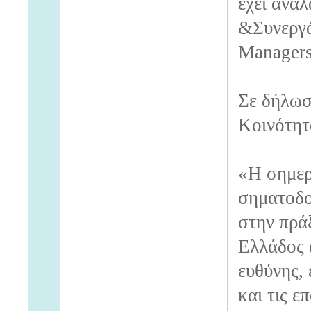
έχει ανα
&Συνεργάτ
Managers
Σε δήλωσ
Κοινότητ
«Η σημερ
σηματοδο
στην πρά
Ελλάδος 
ευθύνης,
και τις ε