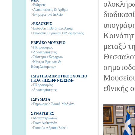
NEA
ολοκλήρω
>Ειδήσεις
>Ανακοινώσεις & Aρθρα
διαδικασ
>Ενημερωτικό Δελτίο
υπογράφη
>ΕΚΔΟΣΕΙΣ
>Εκδόσεις ΙΚΘ & Έτς Αχαΐμ
>Εκδόσεις Εβραϊκού Ενδιαφέροντος
Κοινότητ
EΒΡΑΪΚΟ ΜΟΥΣΕΙΟ
μεταξύ τ
>Πληροφορίες
>Δραστηριότητες
Θεσσαλον
>Σύστημα «Xenagos»
>Κέντρο Έρευνας &
σηματοδο
Βάση Δεδομενων
Μουσείου
ΙΔΙΩΤΙΚΟ ΔΗΜΟΤΙΚΟ ΣΧΟΛΕΙΟ
Ι.Κ.Θ. «ΙΩΣΗΦ ΝΙΣΣΗΜ»
>Πληροφορίες
εθνικής 
>Δραστηριότητες
IΔΡΥΜΑΤΑ
>Γηροκομείο Σαούλ Μοδιάνο
ΣΥΝΑΓΩΓΕΣ
>Μοναστηριωτών
>Γιαντ Λεζικαρόν
>Γιοσούα Αβραάμ Σαλέμ