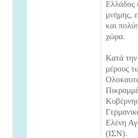
Ελλάδος 
μνήμης, ε
και πολύ
χώρα.
Κατά την
μέρους τ
Ολοκαυτώ
Πικραμμέ
Κυβέρνησ
Γερμανικ
Ελένη Αγ
(ΙΣΝ).