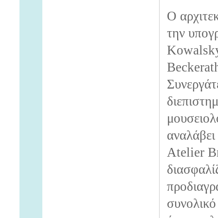
Ο αρχιτε
την υπογ
Kowalsky
Beckerat
Συνεργάτ
διεπιστη
μουσειολ
αναλάβει
Atelier 
διασφαλί
προδιαγρ
συνολικό 