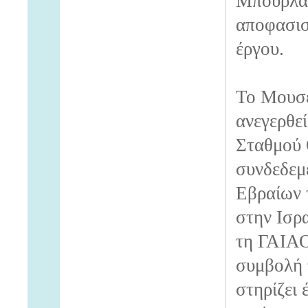
Μπουρλά,
αποφασισ
έργου.
Το Μουσε
ανεγερθε
Σταθμού 
συνδεδεμ
Εβραίων 
στην Ισρ
τη ΓΑΙΑΟ
συμβολή 
στηρίζει