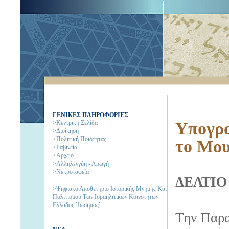
ΓΕΝΙΚΕΣ ΠΛΗΡΟΦΟΡΙΕΣ
>Κεντρική Σελίδα
Υπογρα
>Διοίκηση
>Πολιτική Ποιότητας
το Μου
>Ραβινεία
>Αρχείο
>Αλληλεγγύη - Αρωγή
>Νεκροταφεία
ΔΕΛΤΙΟ
>Ψηφιακό Αποθετήριο Ιστορικής Μνήμης Και
Πολιτισμού Των Ισραηλιτικών Κοινοτήτων
Ελλάδος `Ιώσηπος`
Την Παρα