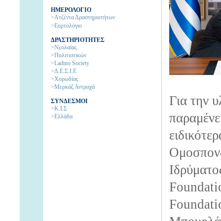
ΗΜΕΡΟΛΟΓΙΟ
>Ατζέντα Δραστηριοτήτων
>Εορτολόγιο
ΔΡΑΣΤΗΡΙΟΤΗΤΕΣ
>Νεολαίας
>Πολιτιστικών
>Ladino Society
>Δ.Ε.Σ.Ι.Ε
>Χορωδίας
>Μερκάζ Αντραχά
Για την 
ΣΥΝΔΕΣΜΟΙ
>Κ.Ι.Σ
παραμένε
>Ελλάδα
ειδικότε
Ομοσπονδ
Ιδρύματο
Foundati
Foundati