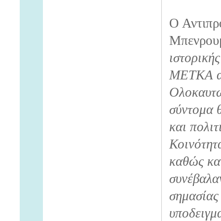
Ο Αντιπ
Μπενρουμ
ιστορικής
ΜΕΤΚΑ αν
Ολοκαυτώ
σύντομα 
και πολιτ
Κοινότητ
καθώς και
συνέβαλα
σημασίας 
υποδειγμ