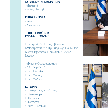
ΣΥΝΔΕΣΜΟΙ-ΣΩΜΑΤΕΙΑ
>Μακαμπή
>Ελλάς - Ισραήλ
ΕΠΙΚΟΙΝΩΝΙΑ
>Email
>Διευθύνσεις
ΤΟΠΟΙ ΕΒΡΑΪΚΟΥ
ΕΝΔΙΑΦΕΡΟΝΤΟΣ
>Περιήγηση Σε Τόπους Εβραϊκού
Ενδιαφέροντος Με Την Εφαρμογή Για Έξυπνα
Κινητά Τηλέφωνα «Thessaloniki Jewish
Legacy»
>Μνημείο Ολοκαυτώματος
>Βίλα Φερνάντεζ
>Βίλα Αλλατίνι
>Βίλα Μορδόχ
>Βίλα Μοδιάνο
ΙΣΤΟΡΙΑ
>H Ιστορία της Kοινότητας
>Ολοκαύτωμα
>Εθνογραφία
>Συναγωγές
>Judeo - Espaniol