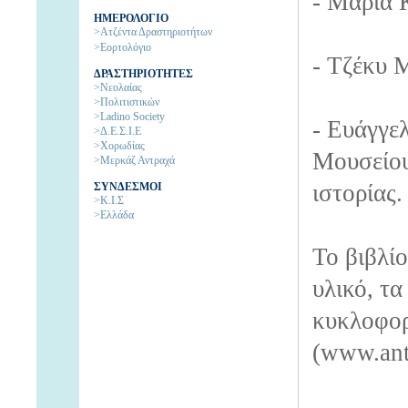
- Μαρία 
ΗΜΕΡΟΛΟΓΙΟ
>Ατζέντα Δραστηριοτήτων
>Εορτολόγιο
- Τζέκυ 
ΔΡΑΣΤΗΡΙΟΤΗΤΕΣ
>Νεολαίας
>Πολιτιστικών
>Ladino Society
- Ευάγγε
>Δ.Ε.Σ.Ι.Ε
>Χορωδίας
Μουσείου
>Μερκάζ Αντραχά
ιστορίας.
ΣΥΝΔΕΣΜΟΙ
>Κ.Ι.Σ
>Ελλάδα
Το βιβλίο
υλικό, τα
κυκλοφορ
(www.ant