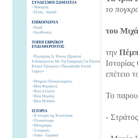
ΣΥΝΔΕΣΜΟΙ-ΣΩΜΑΤΕΙΑ
το πογκρ
>Μακαμπή
>Ελλάς - Ισραήλ
ΕΠΙΚΟΙΝΩΝΙΑ
>Email
του Μιχ
>Διευθύνσεις
ΤΟΠΟΙ ΕΒΡΑΪΚΟΥ
ΕΝΔΙΑΦΕΡΟΝΤΟΣ
την
Πέμπ
>Περιήγηση Σε Τόπους Εβραϊκού
Ιστορίας
Ενδιαφέροντος Με Την Εφαρμογή Για Έξυπνα
Κινητά Τηλέφωνα «Thessaloniki Jewish
Legacy»
επέτειο τ
>Μνημείο Ολοκαυτώματος
>Βίλα Φερνάντεζ
>Βίλα Αλλατίνι
Το παρου
>Βίλα Μορδόχ
>Βίλα Μοδιάνο
ΙΣΤΟΡΙΑ
- Στράτος
>H Ιστορία της Kοινότητας
>Ολοκαύτωμα
>Εθνογραφία
>Συναγωγές
>Judeo - Espaniol