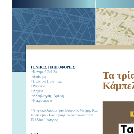
ΓΕΝΙΚΕΣ ΠΛΗΡΟΦΟΡΙΕΣ
>Κεντρική Σελίδα
Τα τρί
>Διοίκηση
>Πολιτική Ποιότητας
Κάμπε
>Ραβινεία
>Αρχείο
>Αλληλεγγύη - Αρωγή
>Νεκροταφεία
>Ψηφιακό Αποθετήριο Ιστορικής Μνήμης Και
Πολιτισμού Των Ισραηλιτικών Κοινοτήτων
Ελλάδος `Ιώσηπος`