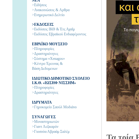
NEA
>Ειδήσεις
>Ανακοινώσεις & Aρθρα
>Ενημερωτικό Δελτίο
>ΕΚΔΟΣΕΙΣ
>Εκδόσεις ΙΚΘ & Έτς Αχαΐμ
>Εκδόσεις Εβραϊκού Ενδιαφέροντος
EΒΡΑΪΚΟ ΜΟΥΣΕΙΟ
>Πληροφορίες
>Δραστηριότητες
>Σύστημα «Xenagos»
>Κέντρο Έρευνας &
Βάση Δεδομενων
ΙΔΙΩΤΙΚΟ ΔΗΜΟΤΙΚΟ ΣΧΟΛΕΙΟ
Ι.Κ.Θ. «ΙΩΣΗΦ ΝΙΣΣΗΜ»
>Πληροφορίες
>Δραστηριότητες
IΔΡΥΜΑΤΑ
>Γηροκομείο Σαούλ Μοδιάνο
ΣΥΝΑΓΩΓΕΣ
>Μοναστηριωτών
>Γιαντ Λεζικαρόν
>Γιοσούα Αβραάμ Σαλέμ
Τα τρία 