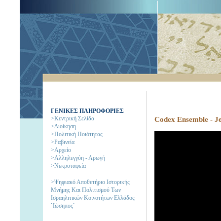
ΓΕΝΙΚΕΣ ΠΛΗΡΟΦΟΡΙΕΣ
>Κεντρική Σελίδα
Codex Ensemble - Je
>Διοίκηση
>Πολιτική Ποιότητας
>Ραβινεία
>Αρχείο
>Αλληλεγγύη - Αρωγή
>Νεκροταφεία
>Ψηφιακό Αποθετήριο Ιστορικής
Μνήμης Και Πολιτισμού Των
Ισραηλιτικών Κοινοτήτων Ελλάδος
`Ιώσηπος`