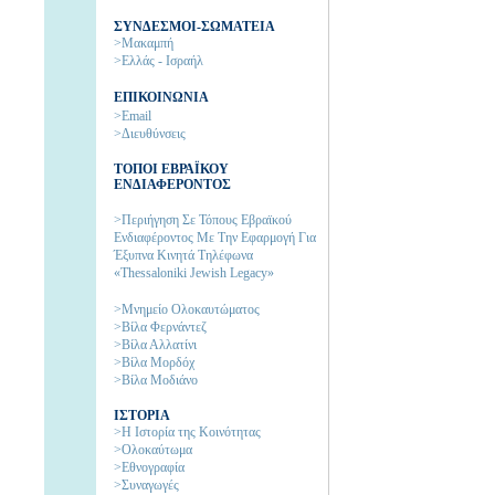
ΣΥΝΔΕΣΜΟΙ-ΣΩΜΑΤΕΙΑ
>Μακαμπή
>Ελλάς - Ισραήλ
ΕΠΙΚΟΙΝΩΝΙΑ
>Email
>Διευθύνσεις
ΤΟΠΟΙ ΕΒΡΑΪΚΟΥ
ΕΝΔΙΑΦΕΡΟΝΤΟΣ
>Περιήγηση Σε Τόπους Εβραϊκού
Ενδιαφέροντος Με Την Εφαρμογή Για
Έξυπνα Κινητά Τηλέφωνα
«Thessaloniki Jewish Legacy»
>Μνημείο Ολοκαυτώματος
>Βίλα Φερνάντεζ
>Βίλα Αλλατίνι
>Βίλα Μορδόχ
>Βίλα Μοδιάνο
ΙΣΤΟΡΙΑ
>H Ιστορία της Kοινότητας
>Ολοκαύτωμα
>Εθνογραφία
>Συναγωγές