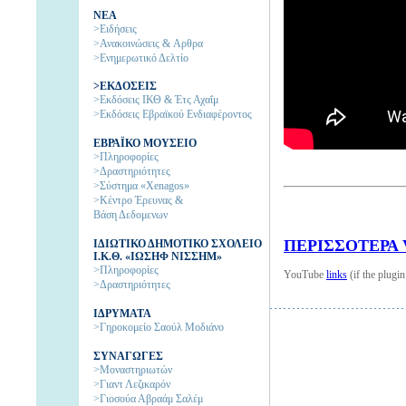
NEA
>Ειδήσεις
>Ανακοινώσεις & Aρθρα
>Ενημερωτικό Δελτίο
>ΕΚΔΟΣΕΙΣ
>Εκδόσεις ΙΚΘ & Έτς Αχαΐμ
>Εκδόσεις Εβραϊκού Ενδιαφέροντος
EΒΡΑΪΚΟ ΜΟΥΣΕΙΟ
>Πληροφορίες
>Δραστηριότητες
>Σύστημα «Xenagos»
>Κέντρο Έρευνας &
Βάση Δεδομενων
ΠΕΡΙΣΣΟΤΕΡΑ 
ΙΔΙΩΤΙΚΟ ΔΗΜΟΤΙΚΟ ΣΧΟΛΕΙΟ
Ι.Κ.Θ. «ΙΩΣΗΦ ΝΙΣΣΗΜ»
>Πληροφορίες
YouTube
links
(if the plugin
>Δραστηριότητες
IΔΡΥΜΑΤΑ
>Γηροκομείο Σαούλ Μοδιάνο
ΣΥΝΑΓΩΓΕΣ
>Μοναστηριωτών
>Γιαντ Λεζικαρόν
>Γιοσούα Αβραάμ Σαλέμ