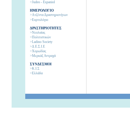
>Judeo - Espaniol
ΗΜΕΡΟΛΟΓΙΟ
>Ατζέντα Δραστηριοτήτων
>Εορτολόγιο
ΔΡΑΣΤΗΡΙΟΤΗΤΕΣ
>Νεολαίας
>Πολιτιστικών
>Ladino Society
>Δ.Ε.Σ.Ι.Ε
>Χορωδίας
>Μερκάζ Αντραχά
ΣΥΝΔΕΣΜΟΙ
>Κ.Ι.Σ
>Ελλάδα